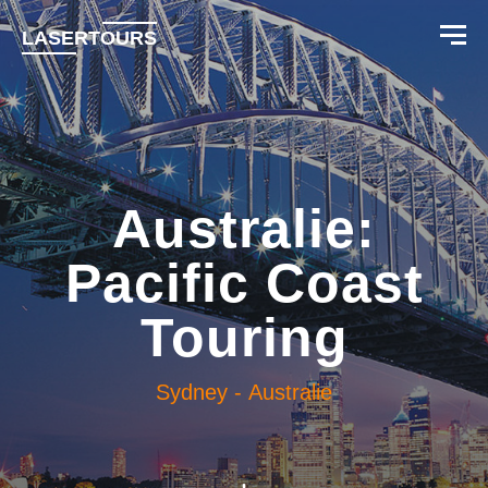
LASERTOURS
Australie:
Pacific Coast
Touring
Sydney
-
Australie