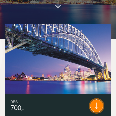
DÈS
700
.-