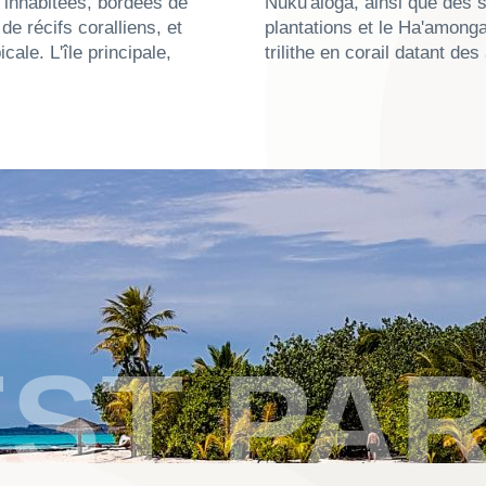
t inhabitées, bordées de
 stations balnéaires, des
de récifs coralliens, et
ga 'a Maui, un imposant
cale. L'île principale,
trilithe en corail datant de
ST PAR