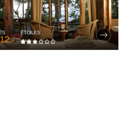
ÈS
ÉTOILES
12.-