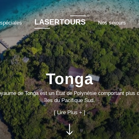
LASERTOURS
 spéciales
Nos séjours
Tonga
yaume de Tonga est un État de Polynésie comportant plus 
îles du Pacifique Sud.
[ Lire Plus + ]