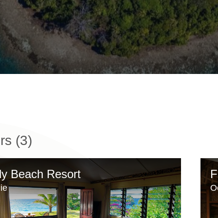
rs (
3
)
y Beach Resort
F
ie
O