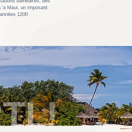
s années 1200
TI !