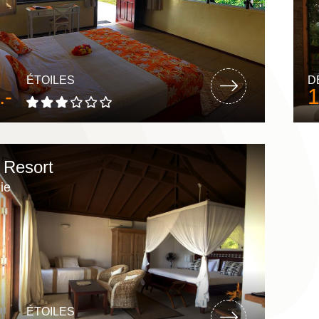
ÉTOILES
D
.-
1
 Resort
ie
ÉTOILES