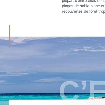
plupart d'entre elles son
Nuku'aloga, ainsi que des
plages de sable blanc et 
plantations et le Ha'amon
recouvertes de forêt tropi
C’E