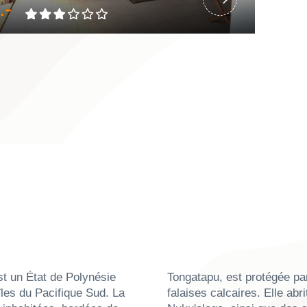
.-
t un État de Polynésie
 par des lagons et des
les du Pacifique Sud. La
brite la capitale rurale de