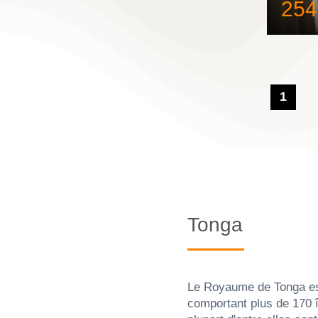
254
1
Tonga
Le Royaume de Tonga es
Tongatapu, est protégée
comportant plus de 170 î
falaises calcaires. Elle a