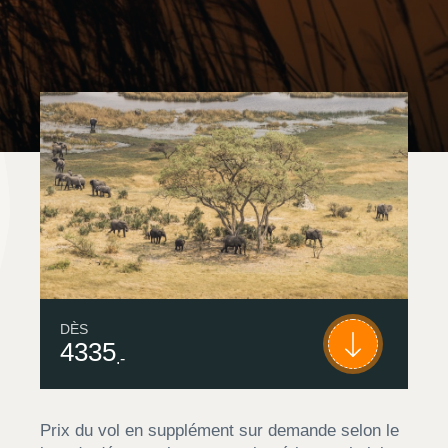
DÈS
4335
.-
Prix du vol en supplément sur demande selon le