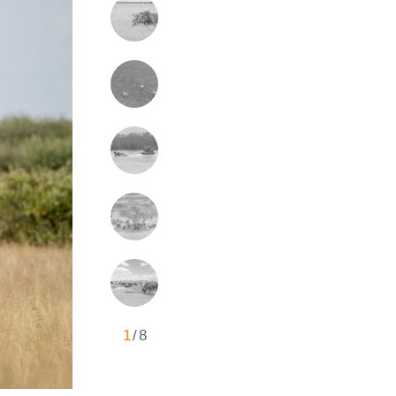
1
/
8