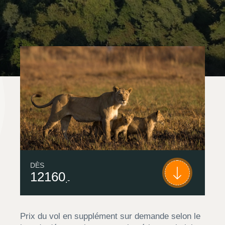
DÈS
12160
.-
Prix du vol en supplément sur demande selon le