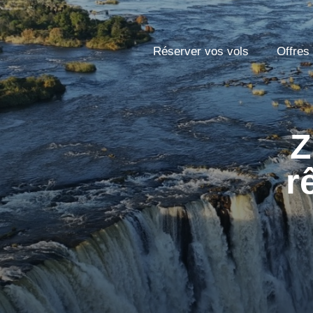
Réserver vos vols
Offres
Z
r