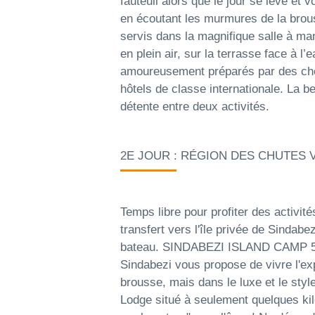
fauteuil alors que le jour se lève et
en écoutant les murmures de la brous
servis dans la magnifique salle à man
en plein air, sur la terrasse face à l’
amoureusement préparés par des chef
hôtels de classe internationale. La bel
détente entre deux activités.
2E JOUR : RÉGION DES CHUTES 
Temps libre pour profiter des activit
transfert vers l'île privée de Sindabez
bateau. SINDABEZI ISLAND CAMP 5* D'
Sindabezi vous propose de vivre l'e
brousse, mais dans le luxe et le styl
Lodge situé à seulement quelques kil