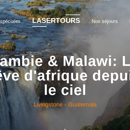
LASERTOURS
 spéciales
Nos séjours
ambie & Malawi: 
êve d'afrique depu
le ciel
Livingstone
-
Guatemala