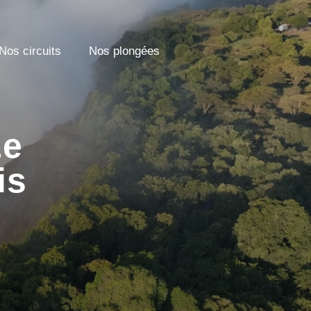
Nos circuits
Nos plongées
Le
is