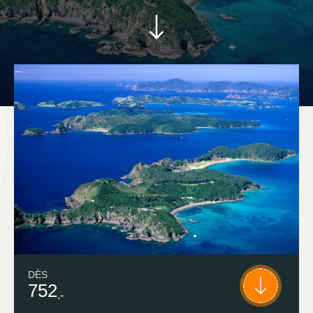
DÈS
752
.-