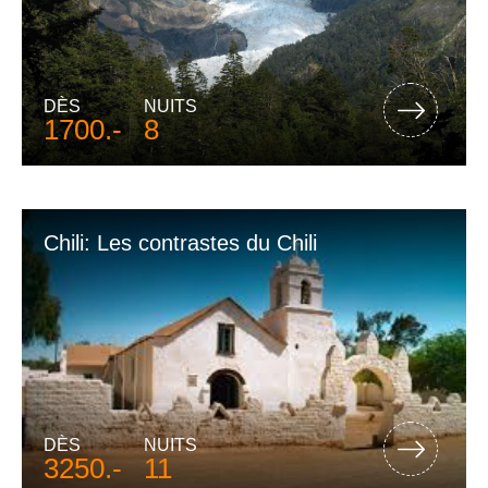
DÈS
NUITS
1700.-
8
Chili: Les contrastes du Chili
DÈS
NUITS
3250.-
11