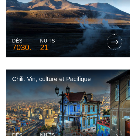
DÈS
NUITS
7030.-
21
Chili: Vin, culture et Pacifique
DÈS
NUITS