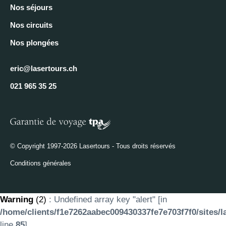
Nos séjours
Nos circuits
Nos plongées
eric@lasertours.ch
021 965 35 25
© Copyright 1997-2026 Lasertours - Tous droits réservés
Conditions générales
Warning
(2)
: Undefined array key "alert" [in
/home/clients/f1e7262aabec009430337fe7e703f7f0/sites/l
line
85
]