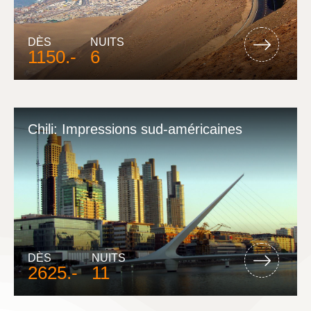
DÈS
NUITS
1150.-
6
Chili: Impressions sud-américaines
DÈS
NUITS
2625.-
11