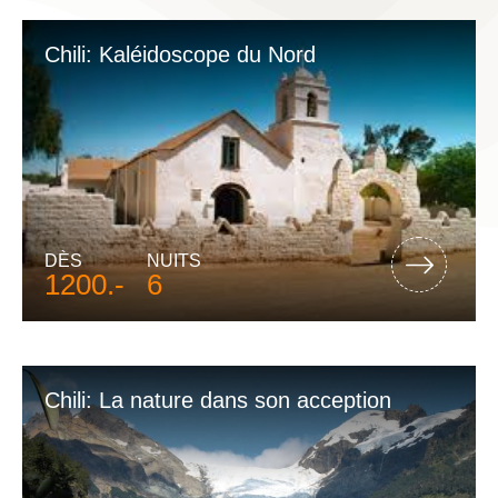
Chili: Kaléidoscope du Nord
DÈS
NUITS
1200.-
6
Chili: La nature dans son acception