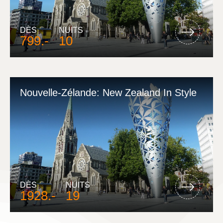
DÈS
NUITS
799.-
10
Nouvelle-Zélande: New Zealand In Style
DÈS
NUITS
1928.-
19