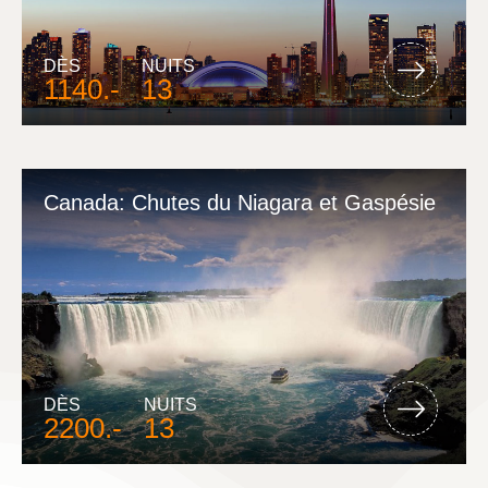
DÈS
NUITS
1140.-
13
Canada: Chutes du Niagara et Gaspésie
DÈS
NUITS
2200.-
13