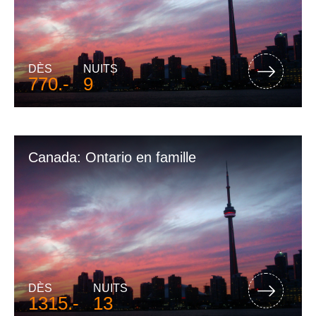
DÈS
NUITS
770.-
9
Canada: Ontario en famille
DÈS
NUITS
1315.-
13