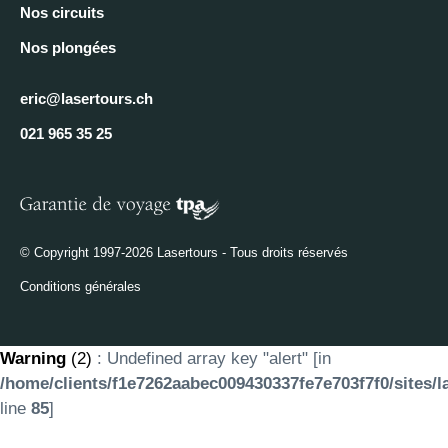
Nos circuits
Nos plongées
eric@lasertours.ch
021 965 35 25
© Copyright 1997-2026 Lasertours - Tous droits réservés
Conditions générales
Warning
(2)
: Undefined array key "alert" [in
/home/clients/f1e7262aabec009430337fe7e703f7f0/sites/l
line
85
]