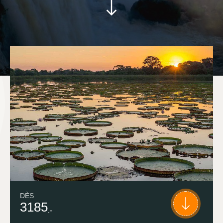
DÈS
3185
.-