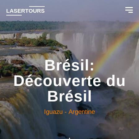
LASERTOURS
Brésil:
Découverte du
Brésil
Iguazu
-
Argentine