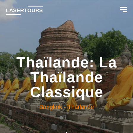
LASERTOURS
Thaïlande: La
Thaïlande
Classique
Bangkok
-
Thaïlande