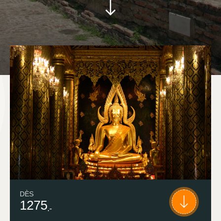
DÈS
1275
.-